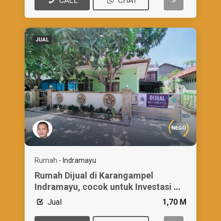
CALL
CHAT
JUAL
NEGO
Rumah
-
Indramayu
Rumah Dijual di Karangampel
Indramayu, cocok untuk Investasi &
Bisnis
Jual
1,70 M