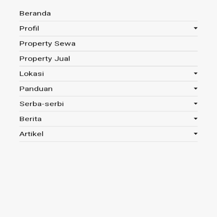
Beranda
Profil
Property Sewa
Anda disini :
Beranda
-
Kat : Berita
Property Jual
Lokasi
Panduan
Kategori : Berita
Serba-serbi
Berita
Read 300x
Artikel