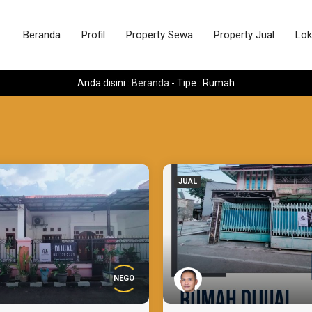
Beranda
Profil
Property Sewa
Property Jual
Lok
Anda disini :
Beranda
-
Tipe : Rumah
JUAL
NEGO