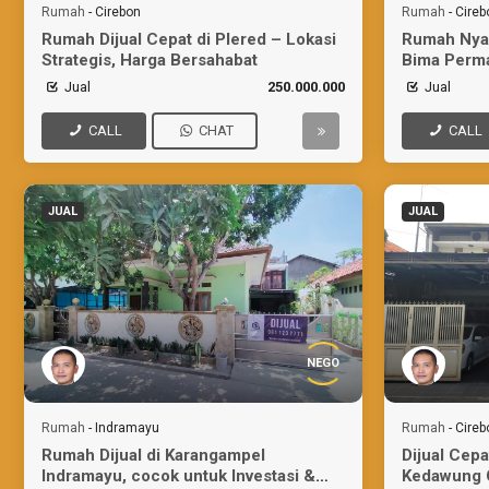
Rumah
-
Cirebon
Rumah
-
Cireb
Rumah Dijual Cepat di Plered – Lokasi
Rumah Nyam
Strategis, Harga Bersahabat
Bima Perma
Jual
250.000.000
Jual
CALL
CHAT
CALL
JUAL
JUAL
NEGO
Rumah
-
Indramayu
Rumah
-
Cireb
Rumah Dijual di Karangampel
Dijual Cep
Indramayu, cocok untuk Investasi &
Kedawung 