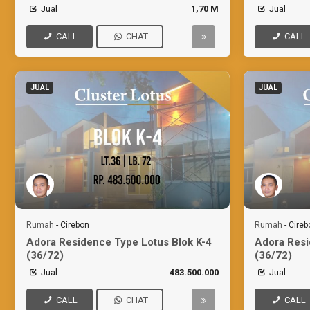
Bisnis
Jual
1,70 M
Jual
CALL
CHAT
CALL
JUAL
JUAL
Rumah
-
Cirebon
Rumah
-
Cireb
Adora Residence Type Lotus Blok K-4
Adora Resi
(36/72)
(36/72)
Jual
483.500.000
Jual
CALL
CHAT
CALL