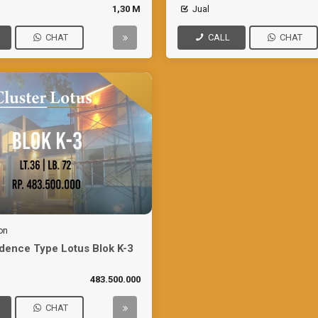
1,30 M
Jual
CHAT
CALL
CHAT
on
dence Type Lotus Blok K-3
483.500.000
CHAT