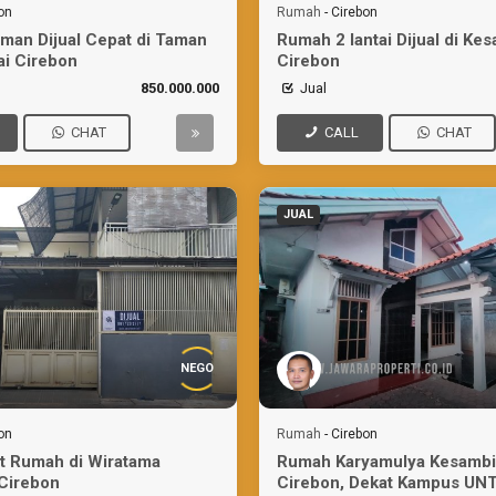
on
Rumah
-
Cirebon
an Dijual Cepat di Taman
Rumah 2 lantai Dijual di Ke
i Cirebon
Cirebon
850.000.000
Jual
CHAT
CALL
CHAT
JUAL
NEGO
on
Rumah
-
Cirebon
at Rumah di Wiratama
Rumah Karyamulya Kesambi
Cirebon
Cirebon, Dekat Kampus UN