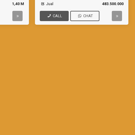
1,40 M
Jual
483.500.000
CALL
CHAT