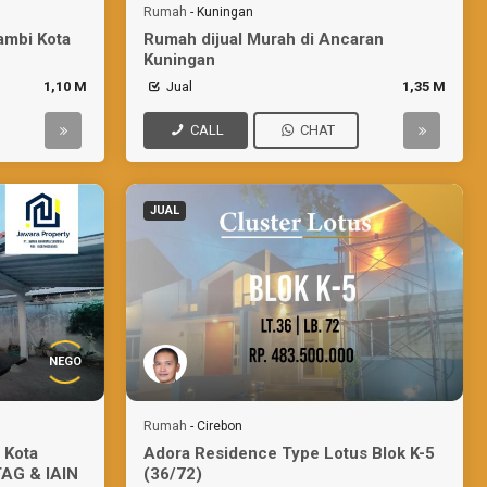
Rumah
-
Kuningan
sambi Kota
Rumah dijual Murah di Ancaran
Kuningan
1,10 M
Jual
1,35 M
CALL
CHAT
JUAL
NEGO
Rumah
-
Cirebon
 Kota
Adora Residence Type Lotus Blok K-5
TAG & IAIN
(36/72)