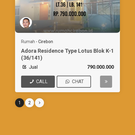
Rumah
-
Cirebon
Adora Residence Type Lotus Blok K-1
(36/141)
Jual
790.000.000
CALL
CHAT
1
2