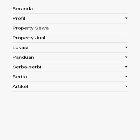
Beranda
Profil
Property Sewa
Anda disini :
Beranda
-
Lokasi : Cirebon
Property Jual
Lokasi
Panduan
Lokasi : Cirebon
Serba-serbi
Berita
JUAL
Artikel
NEGO