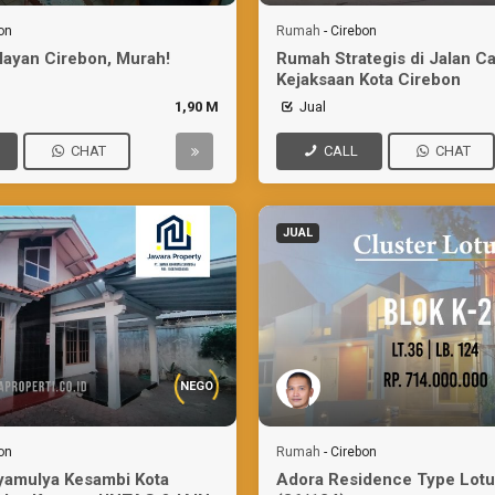
on
Rumah
-
Cirebon
layan Cirebon, Murah!
Rumah Strategis di Jalan Ca
Kejaksaan Kota Cirebon
1,90 M
Jual
CHAT
CALL
CHAT
JUAL
NEGO
on
Rumah
-
Cirebon
yamulya Kesambi Kota
Adora Residence Type Lotu