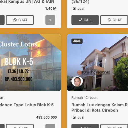
ekat Kampus UNTAG & IAIN
(36/124)
1,40 M
Jual
CHAT
CALL
CHAT
JUAL
on
Rumah
-
Cirebon
dence Type Lotus Blok K-5
Rumah Lux dengan Kolam 
Pribadi di Kota Cirebon
483.500.000
Jual