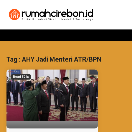
Tag : AHY Jadi Menteri ATR/BPN
Read 524x