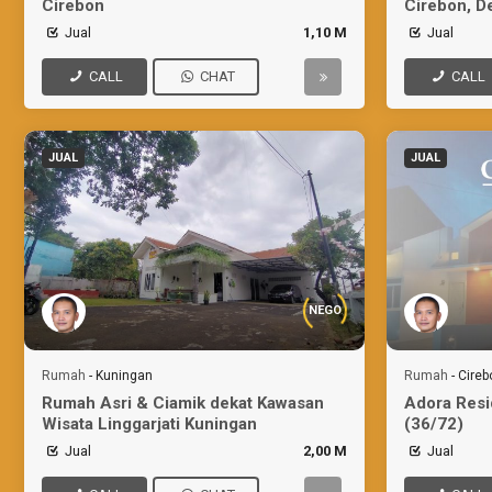
Cirebon
Cirebon, D
Jual
1,10 M
Jual
CALL
CHAT
CALL
JUAL
JUAL
NEGO
Rumah
-
Kuningan
Rumah
-
Cireb
Rumah Asri & Ciamik dekat Kawasan
Adora Resi
Wisata Linggarjati Kuningan
(36/72)
Jual
2,00 M
Jual