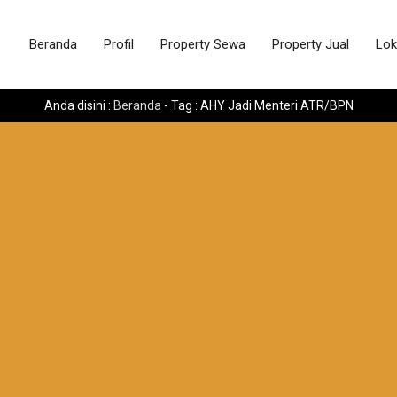
Beranda
Profil
Property Sewa
Property Jual
Lok
Anda disini :
Beranda
-
Tag : AHY Jadi Menteri ATR/BPN