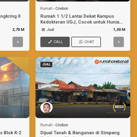
Rumah
-
Cirebon
ngkring II
Rumah 1 1/2 Lantai Dekat Kampus
Kedokteran UGJ, Cocok untuk Hunian/
Kostan
2,70 M
Jual
1,30 M
CALL
CHAT
JUAL
NEGO
Rumah
-
Cirebon
s Blok K-2
Dijual Tanah & Bangunan di Simpang