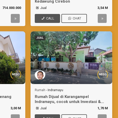
Kedawung Cirebon
714.000.000
Jual
3,54 M
CALL
CHAT
JUAL
NEGO
NEGO
Rumah
-
Indramayu
Renang
Rumah Dijual di Karangampel
Indramayu, cocok untuk Investasi &
Bisnis
3,00 M
Jual
1,70 M