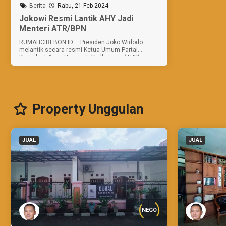
Berita
Rabu, 21 Feb 2024
Jokowi Resmi Lantik AHY Jadi
Menteri ATR/BPN
RUMAHCIREBON.ID – Presiden Joko Widodo
melantik secara resmi Ketua Umum Partai
Demokrat Agus Harimurti Yudhoyono (AHY)
sebagai Menteri Agraria dan Tata Ruang/Badan
Pertanahan Nasional (ATR/BPN) di Istana Negara,
Rabu (21/2/2024)....
Property Unggulan
JUAL
JUAL
NEGO