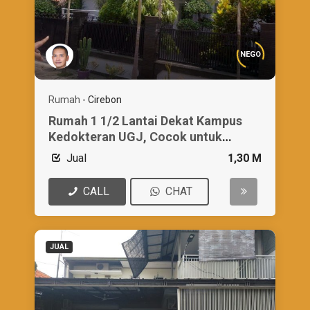
NEGO
Rumah
-
Cirebon
Rumah 1 1/2 Lantai Dekat Kampus
Kedokteran UGJ, Cocok untuk
Hunian/ Kostan
Jual
1,30 M
CALL
CHAT
JUAL