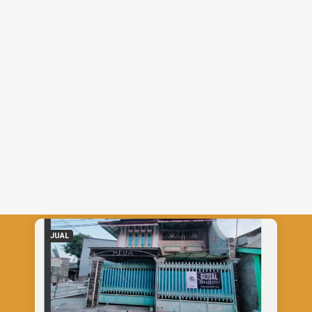
NEGO
Rumah
-
Cirebon
Rumah Dijual di Kesambi, Komplek
Bank Indonesia Kota Cirebon
Jual
2,20 M
CALL
CHAT
JUAL