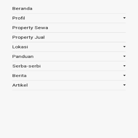
Beranda
Profil
Property Sewa
Anda disini :
Beranda
-
Tag : AHY
Property Jual
Lokasi
Panduan
Tag : AHY
Serba-serbi
Berita
Read 334x
Artikel