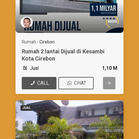
NEGO
Rumah
-
Cirebon
Rumah 2 lantai Dijual di Kesambi
Kota Cirebon
Jual
1,10 M
CALL
CHAT
JUAL