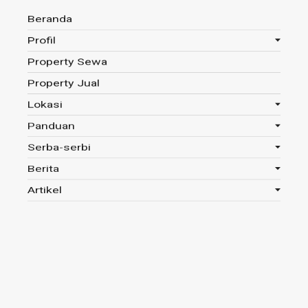
Beranda
Profil
Property Sewa
Anda disini :
Beranda
-
Tag : Aplikasi DINDA
Property Jual
Lokasi
Panduan
Tag : Aplikasi DINDA
Serba-serbi
Berita
Read 334x
Artikel