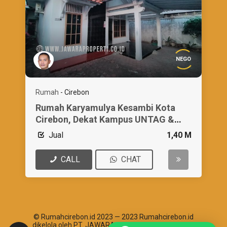
NEGO
Rumah
-
Cirebon
Rumah Karyamulya Kesambi Kota
Cirebon, Dekat Kampus UNTAG &
IAIN
Jual
1,40 M
CALL
CHAT
© Rumahcirebon.id 2023 — 2023 Rumahcirebon.id
dikelola oleh PT. JAWARA ABHIPRAYA SANTOSHA