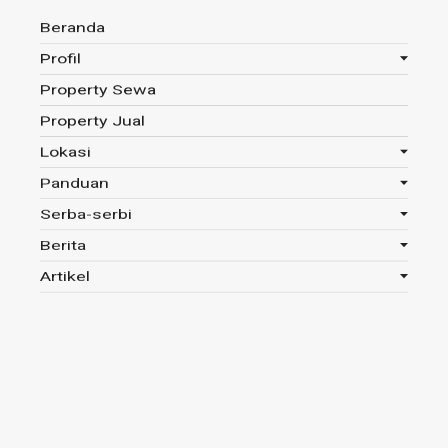
Beranda
Profil
Property Sewa
Anda disini :
Beranda
-
Tag : BP TAPERA
Property Jual
Lokasi
Panduan
Tag : BP TAPERA
Serba-serbi
Berita
Read 513x
Artikel