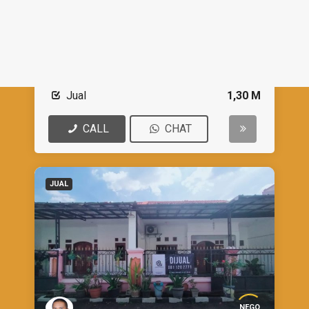
Rumah
-
Cirebon
Dijual Cepat Rumah di Wiratama
Kedawung Cirebon
Jual
1,30 M
CALL
CHAT
JUAL
NEGO