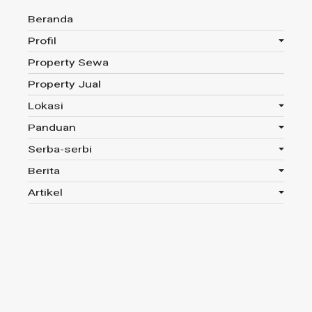
Beranda
Profil
Property Sewa
Anda disini :
Beranda
-
Tag : Harga Emas
Property Jual
Lokasi
Panduan
Tag : Harga Emas
Serba-serbi
Berita
Read 291x
Artikel