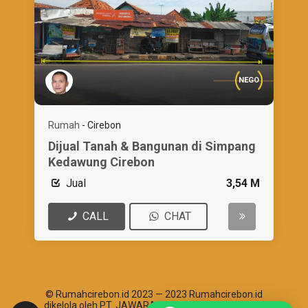
NEGO
Rumah
-
Cirebon
Dijual Tanah & Bangunan di Simpang
Kedawung Cirebon
Jual
3,54 M
CALL
CHAT
© Rumahcirebon.id 2023 — 2023 Rumahcirebon.id
dikelola oleh PT. JAWARA ABHIPRAYA SANTOSHA