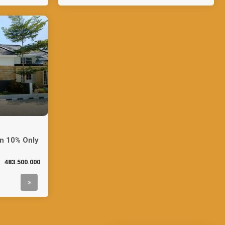
n 10% Only
483.500.000