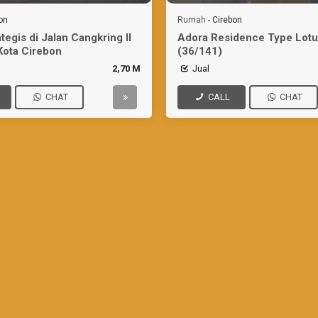
on
Rumah
-
Cirebon
egis di Jalan Cangkring II
Adora Residence Type Lotu
Kota Cirebon
(36/141)
2,70 M
Jual
CHAT
CALL
CHAT