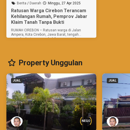
Berita
/
Daerah
Minggu, 27 Apr 2025
Ratusan Warga Cirebon Terancam
Kehilangan Rumah, Pemprov Jabar
Klaim Tanah Tanpa Bukti
RUMAH CIREBON – Ratusan warga di Jalan
Ampera, Kota Cirebon, Jawa Barat, tengah
menghadapi ancaman kehilangan rumah yang
telah mereka tempati selama puluhan tahun.
Ancaman ini muncul setelah sertifikat tanah...
Property Unggulan
JUAL
JUAL
NEGO