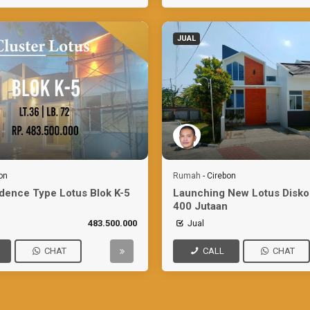
JUAL
on
Rumah
-
Cirebon
dence Type Lotus Blok K-5
Launching New Lotus Disko
400 Jutaan
483.500.000
Jual
CHAT
CALL
CHAT