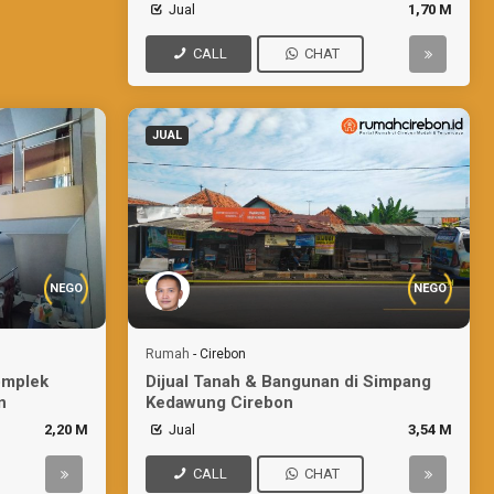
Bisnis
Jual
1,70 M
CALL
CHAT
JUAL
NEGO
NEGO
Rumah
-
Cirebon
omplek
Dijual Tanah & Bangunan di Simpang
n
Kedawung Cirebon
2,20 M
Jual
3,54 M
CALL
CHAT