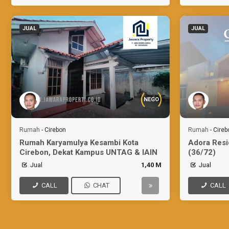
JUAL
JUAL
NEGO
Rumah
-
Cirebon
Rumah
-
Cireb
Rumah Karyamulya Kesambi Kota
Adora Resi
Cirebon, Dekat Kampus UNTAG & IAIN
(36/72)
Jual
1,40 M
Jual
CALL
CHAT
CALL