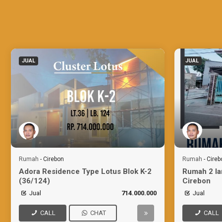
JUAL
JUAL
Rumah
-
Cirebon
Rumah
-
Cireb
Adora Residence Type Lotus Blok K-2
Rumah 2 lan
(36/124)
Cirebon
Jual
714.000.000
Jual
CALL
CHAT
CALL