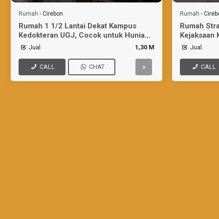
Rumah
-
Cirebon
Rumah
-
Cireb
Rumah 1 1/2 Lantai Dekat Kampus
Rumah Strat
Kedokteran UGJ, Cocok untuk Hunian/
Kejaksaan 
Kostan
Jual
1,30 M
Jual
CALL
CHAT
CALL