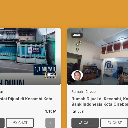
JUAL
NEGO
on
Rumah
-
Cirebon
tai Dijual di Kesambi Kota
Rumah Dijual di Kesambi, K
Bank Indonesia Kota Cirebo
1,10 M
Jual
CHAT
CALL
CHAT