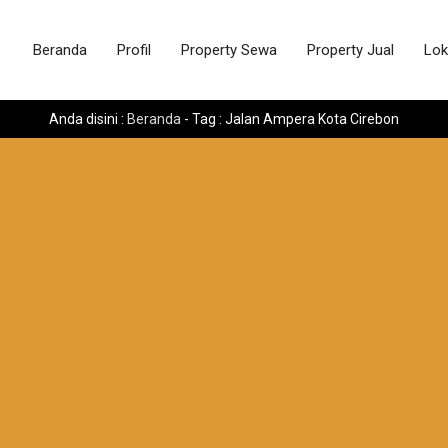
Beranda
Profil
Property Sewa
Property Jual
Lok
Anda disini :
Beranda
-
Tag : Jalan Ampera Kota Cirebon