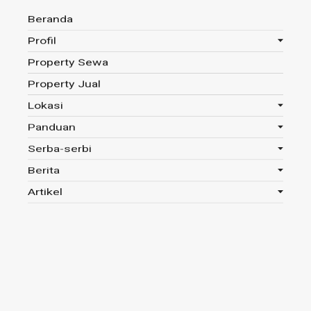
Beranda
Profil
Property Sewa
Anda disini :
Beranda
-
Tag : Jalan
Property Jual
Lokasi
Panduan
Tag : Jalan
Serba-serbi
Berita
Read 725x
Artikel