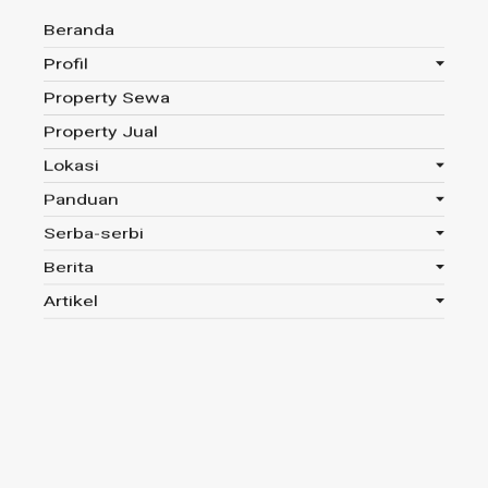
Beranda
Profil
Property Sewa
Anda disini :
Beranda
-
Tag : Kurma
Property Jual
Lokasi
Panduan
Tag : Kurma
Serba-serbi
Berita
Read 645x
Artikel