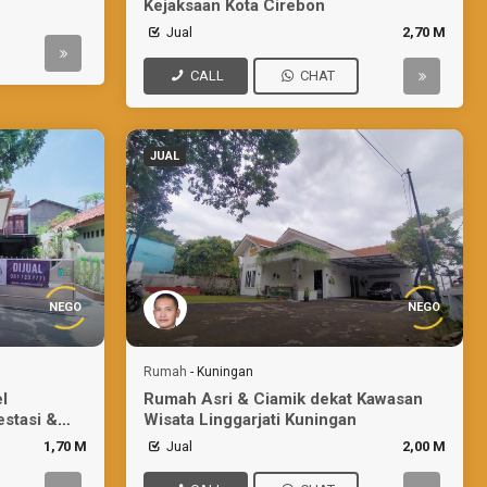
Kejaksaan Kota Cirebon
Jual
2,70 M
CALL
CHAT
JUAL
NEGO
NEGO
Rumah
-
Kuningan
l
Rumah Asri & Ciamik dekat Kawasan
estasi &
Wisata Linggarjati Kuningan
1,70 M
Jual
2,00 M