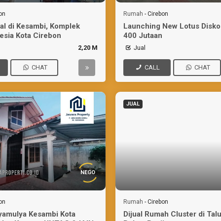
on
Rumah
-
Cirebon
al di Kesambi, Komplek
Launching New Lotus Disko
esia Kota Cirebon
400 Jutaan
2,20 M
Jual
CHAT
CALL
CHAT
JUAL
NEGO
on
Rumah
-
Cirebon
yamulya Kesambi Kota
Dijual Rumah Cluster di Talu