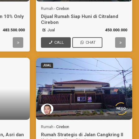
Rumah
-
Cirebon
n 10% Only
Dijual Rumah Siap Huni di Citraland
Cirebon
483.500.000
Jual
450.000.000
CALL
CHAT
JUAL
NEGO
Rumah
-
Cirebon
n, Asri dan
Rumah Strategis di Jalan Cangkring II