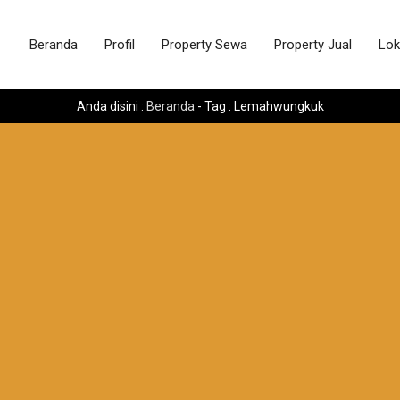
Beranda
Profil
Property Sewa
Property Jual
Lok
Anda disini :
Beranda
-
Tag : Lemahwungkuk