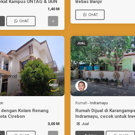
ekat Kampus UNTAG & IAIN
Bebas Banjir
1,40 M
CHAT
CHAT
JUAL
NEGO
on
Rumah
-
Indramayu
 dengan Kolam Renang
Rumah Dijual di Karangampe
Kota Cirebon
Indramayu, cocok untuk Inv
Bisnis
3,00 M
Jual