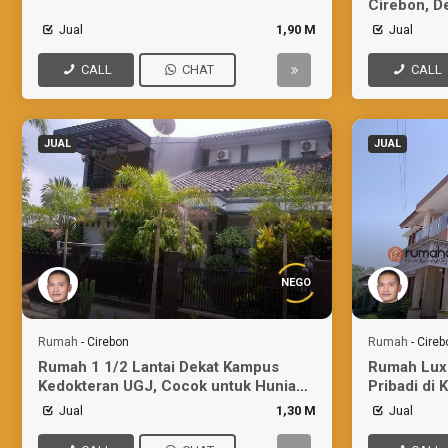
Cirebon, D
Jual
1,90 M
Jual
CALL
CHAT
CALL
JUAL
JUAL
NEGO
Rumah
-
Cirebon
Rumah
-
Cireb
Rumah 1 1/2 Lantai Dekat Kampus
Rumah Lux
Kedokteran UGJ, Cocok untuk Hunian/
Pribadi di 
Kostan
Jual
1,30 M
Jual