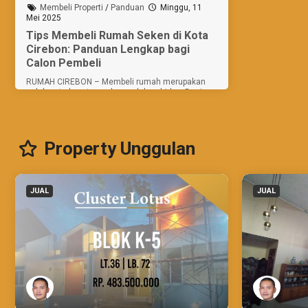
Membeli Properti
/
Panduan
Minggu, 11
Mei 2025
Tips Membeli Rumah Seken di Kota
Cirebon: Panduan Lengkap bagi
Calon Pembeli
RUMAH CIREBON – Membeli rumah merupakan
salah satu keputusan besar dalam hidup. Bagi
sebagian orang, rumah seken (bekas) menjadi
pilihan menarik karena harganya yang relatif lebih
terjangkau dibanding rumah baru....
Property Unggulan
JUAL
JUAL