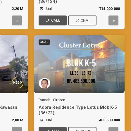
n
(36/124)
2,20 M
Jual
714.000.000
CALL
CHAT
JUAL
NEGO
Rumah
-
Cirebon
 Kawasan
Adora Residence Type Lotus Blok K-5
(36/72)
2,00 M
Jual
483.500.000