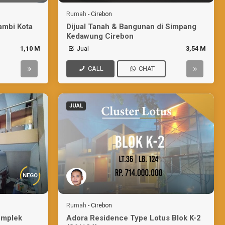
Rumah
-
Cirebon
sambi Kota
Dijual Tanah & Bangunan di Simpang
Kedawung Cirebon
1,10 M
Jual
3,54 M
CALL
CHAT
JUAL
NEGO
Rumah
-
Cirebon
omplek
Adora Residence Type Lotus Blok K-2