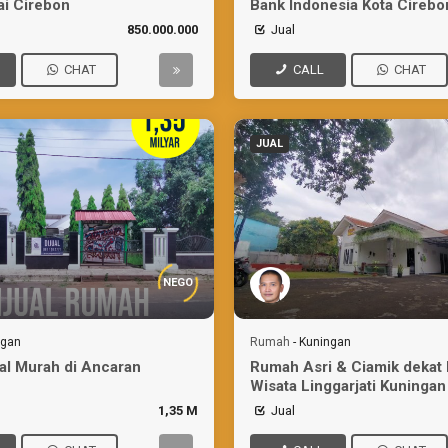
i Cirebon
Bank Indonesia Kota Cirebo
850.000.000
Jual
CHAT
CALL
CHAT
JUAL
NEGO
ngan
Rumah
-
Kuningan
al Murah di Ancaran
Rumah Asri & Ciamik dekat
Wisata Linggarjati Kuningan
1,35 M
Jual