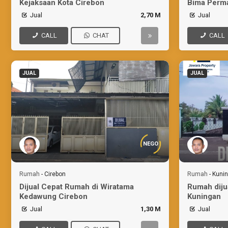
Kejaksaan Kota Cirebon
Bima Perma
Jual
2,70 M
Jual
CALL
CHAT
CALL
JUAL
JUAL
NEGO
Rumah
-
Cirebon
Rumah
-
Kuni
Dijual Cepat Rumah di Wiratama
Rumah diju
Kedawung Cirebon
Kuningan
Jual
1,30 M
Jual