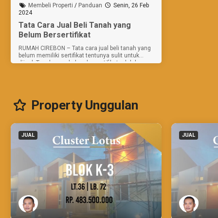
Membeli Properti
/
Panduan
Senin, 26 Feb
2024
Tata Cara Jual Beli Tanah yang
Belum Bersertifikat
RUMAH CIREBON – Tata cara jual beli tanah yang
belum memiliki sertifikat tentunya sulit untuk
dijual. Tanah yang belum bersertifikat adalah
tanah adat yang belum didaftarkan ke kantor
badan pertanahan...
Property Unggulan
JUAL
JUAL