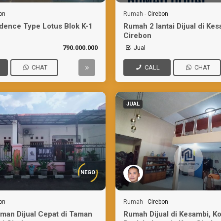
on
Rumah
-
Cirebon
dence Type Lotus Blok K-1
Rumah 2 lantai Dijual di Ke
Cirebon
790.000.000
Jual
CHAT
CALL
CHAT
JUAL
NEGO
on
Rumah
-
Cirebon
an Dijual Cepat di Taman
Rumah Dijual di Kesambi, K