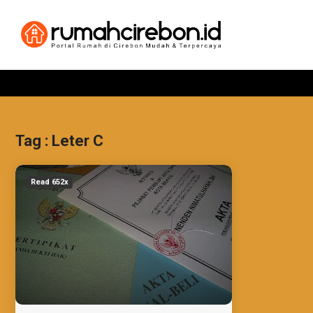
Tag : Leter C
Read 652x