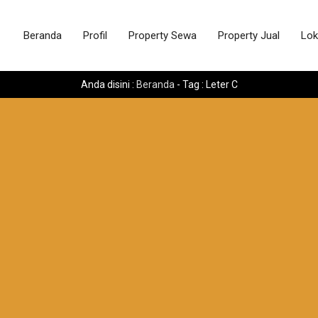
Beranda
Profil
Property Sewa
Property Jual
Lok
Anda disini :
Beranda
-
Tag : Leter C