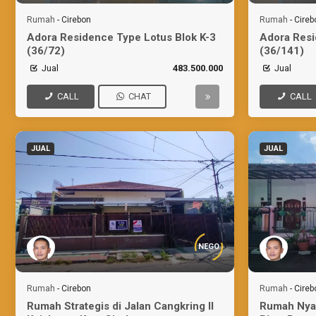
Rumah
-
Cirebon
Rumah
-
Cireb
Adora Residence Type Lotus Blok K-3
Adora Resi
(36/72)
(36/141)
Jual
483.500.000
Jual
CALL
CHAT
CALL
JUAL
JUAL
NEGO
Rumah
-
Cirebon
Rumah
-
Cireb
Rumah Strategis di Jalan Cangkring II
Rumah Nyam