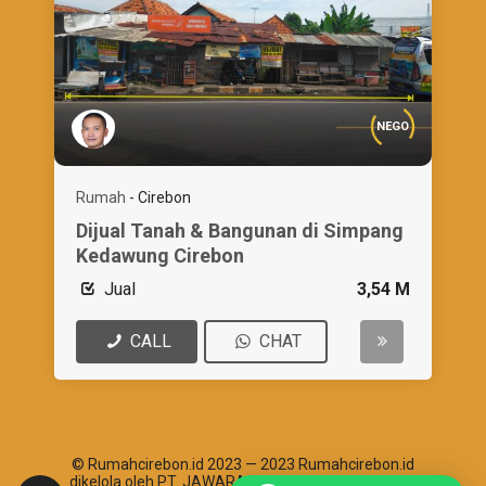
NEGO
Rumah
-
Cirebon
Dijual Tanah & Bangunan di Simpang
Kedawung Cirebon
Jual
3,54 M
CALL
CHAT
© Rumahcirebon.id 2023 — 2023 Rumahcirebon.id
dikelola oleh PT. JAWARA ABHIPRAYA SANTOSHA