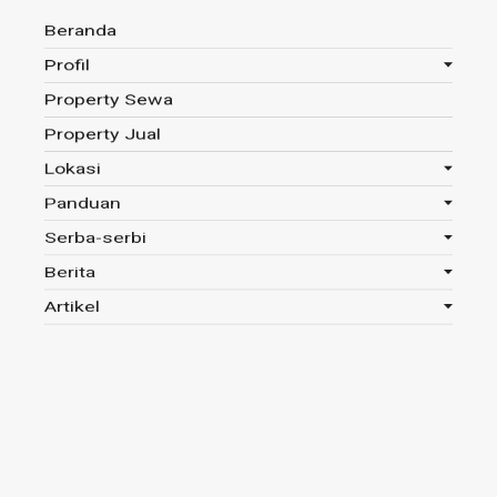
Beranda
Profil
Property Sewa
Anda disini :
Beranda
-
Tag : Manfaat Bawang Merah
Property Jual
Lokasi
Panduan
Tag : Manfaat Bawang Merah
Serba-serbi
Berita
Read 406x
Artikel