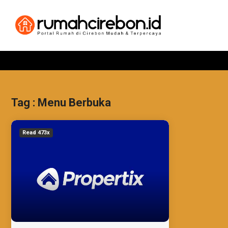
Tag : Menu Berbuka
Read 473x