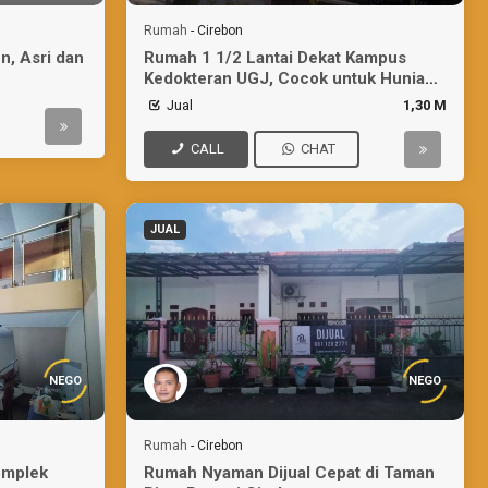
Rumah
-
Cirebon
n, Asri dan
Rumah 1 1/2 Lantai Dekat Kampus
Kedokteran UGJ, Cocok untuk Hunian/
Kostan
Jual
1,30 M
CALL
CHAT
JUAL
NEGO
NEGO
Rumah
-
Cirebon
omplek
Rumah Nyaman Dijual Cepat di Taman