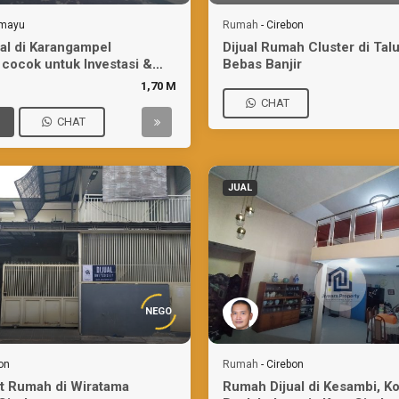
amayu
Rumah
-
Cirebon
al di Karangampel
Dijual Rumah Cluster di Talu
 cocok untuk Investasi &
Bebas Banjir
1,70 M
CHAT
CHAT
JUAL
NEGO
on
Rumah
-
Cirebon
at Rumah di Wiratama
Rumah Dijual di Kesambi, K