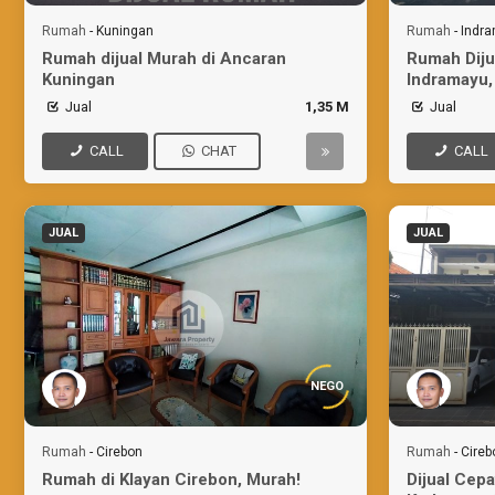
Rumah
-
Kuningan
Rumah
-
Indr
Rumah dijual Murah di Ancaran
Rumah Diju
Kuningan
Indramayu,
Bisnis
Jual
1,35 M
Jual
CALL
CHAT
CALL
JUAL
JUAL
NEGO
Rumah
-
Cirebon
Rumah
-
Cireb
Rumah di Klayan Cirebon, Murah!
Dijual Cep