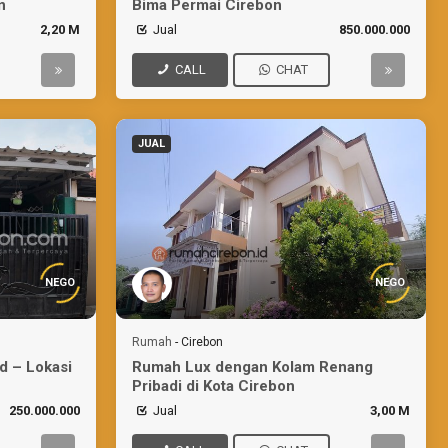
n
Bima Permai Cirebon
2,20 M
Jual
850.000.000
CALL
CHAT
JUAL
NEGO
NEGO
Rumah
-
Cirebon
d – Lokasi
Rumah Lux dengan Kolam Renang
Pribadi di Kota Cirebon
250.000.000
Jual
3,00 M