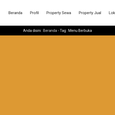
Beranda
Profil
Property Sewa
Property Jual
Lok
Anda disini :
Beranda
-
Tag : Menu Berbuka