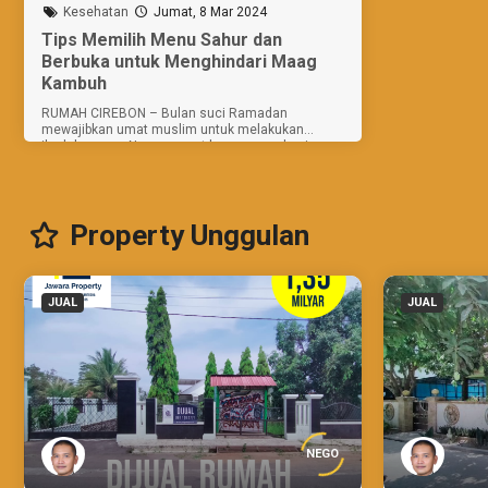
Kesehatan
Jumat, 8 Mar 2024
Tips Memilih Menu Sahur dan
Berbuka untuk Menghindari Maag
Kambuh
RUMAH CIREBON – Bulan suci Ramadan
mewajibkan umat muslim untuk melakukan
ibadah puasa. Namun, saat berpuasa sebagian
orang atau salah satu Sahabat Rumah Cirebon
memiliki masalah dengan penyakit maag atau
asam...
Property Unggulan
JUAL
JUAL
NEGO