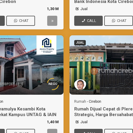
Cirebon
Bank Indonesia Kota Cirebo
1,30 M
Jual
CHAT
CALL
CHAT
JUAL
NEGO
on
Rumah
-
Cirebon
yamulya Kesambi Kota
Rumah Dijual Cepat di Plere
ekat Kampus UNTAG & IAIN
Strategis, Harga Bersahabat
1,40 M
Jual