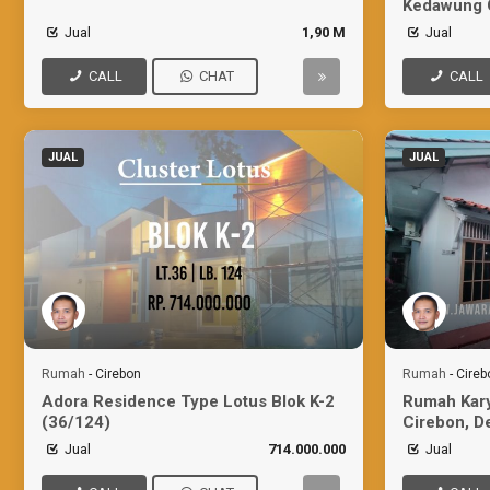
Kedawung 
Jual
1,90 M
Jual
CALL
CHAT
CALL
JUAL
JUAL
Rumah
-
Cirebon
Rumah
-
Cireb
Adora Residence Type Lotus Blok K-2
Rumah Kar
(36/124)
Cirebon, D
Jual
714.000.000
Jual