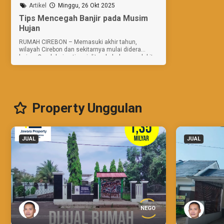
Artikel
Minggu, 26 Okt 2025
Tips Mencegah Banjir pada Musim
Hujan
RUMAH CIREBON – Memasuki akhir tahun,
wilayah Cirebon dan sekitarnya mulai didera
hujan. Curah hujan tinggi ditambah dengan debit
air yang melebihi kapasitas saluran, akan
menyebabkan genangan. Genangan ini
berpotensi...
Property Unggulan
JUAL
JUAL
NEGO