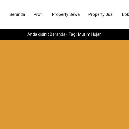
Beranda
Profil
Property Sewa
Property Jual
Lok
Anda disini :
Beranda
-
Tag : Musim Hujan