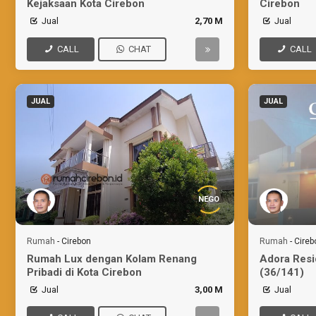
Kejaksaan Kota Cirebon
Cirebon
Jual
2,70 M
Jual
CALL
CHAT
CALL
JUAL
JUAL
NEGO
Rumah
-
Cirebon
Rumah
-
Cireb
Rumah Lux dengan Kolam Renang
Adora Resi
Pribadi di Kota Cirebon
(36/141)
Jual
3,00 M
Jual