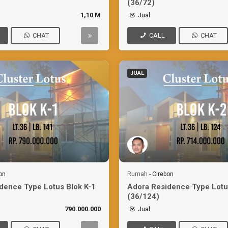
(36/72)
1,10 M
Jual
CHAT
CALL
CHAT
JUAL
on
Rumah
-
Cirebon
dence Type Lotus Blok K-1
Adora Residence Type Lotu
(36/124)
790.000.000
Jual