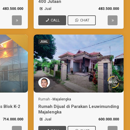
400 Jutaan
483.500.000
Jual
483.500.000
CALL
CHAT
JUAL
NEGO
Rumah
-
Majalengka
s Blok K-2
Rumah Dijual di Parakan Leuwimunding
Majalengka
714.000.000
Jual
600.000.000