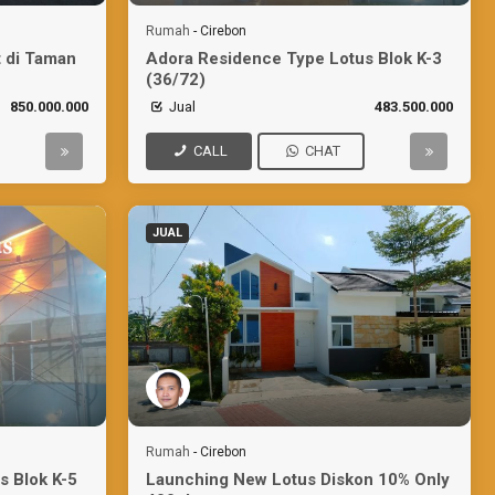
Rumah
-
Cirebon
 di Taman
Adora Residence Type Lotus Blok K-3
(36/72)
850.000.000
Jual
483.500.000
CALL
CHAT
JUAL
Rumah
-
Cirebon
s Blok K-5
Launching New Lotus Diskon 10% Only