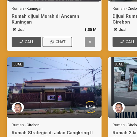
Rumah
-
Kuningan
Rumah
-
Cireb
Rumah dijual Murah di Ancaran
Dijual Ruma
Kuningan
Cirebon
Jual
1,35 M
Jual
CALL
CHAT
CALL
JUAL
JUAL
NEGO
Rumah
-
Cirebon
Rumah
-
Cireb
Rumah Strategis di Jalan Cangkring II
Rumah 2 lan