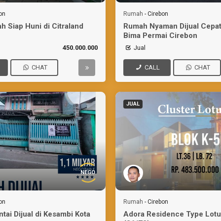
on
Rumah
-
Cirebon
h Siap Huni di Citraland
Rumah Nyaman Dijual Cepat
Bima Permai Cirebon
450.000.000
Jual
CHAT
CALL
CHAT
JUAL
NEGO
on
Rumah
-
Cirebon
tai Dijual di Kesambi Kota
Adora Residence Type Lotu