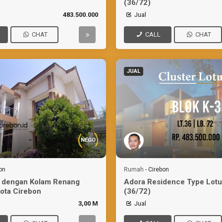
(36/72)
483.500.000
Jual
CHAT
CALL
CHAT
JUAL
NEGO
on
Rumah
-
Cirebon
 dengan Kolam Renang
Adora Residence Type Lotu
Kota Cirebon
(36/72)
3,00 M
Jual