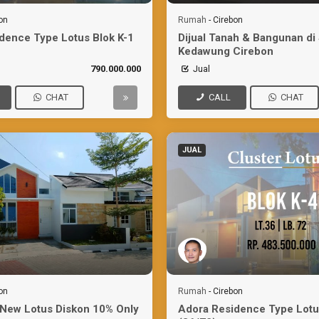
on
Rumah
-
Cirebon
dence Type Lotus Blok K-1
Dijual Tanah & Bangunan d
Kedawung Cirebon
790.000.000
Jual
CHAT
CALL
CHAT
JUAL
on
Rumah
-
Cirebon
New Lotus Diskon 10% Only
Adora Residence Type Lotu