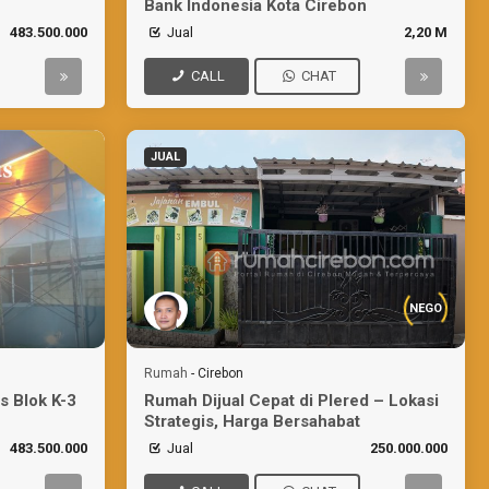
Bank Indonesia Kota Cirebon
483.500.000
Jual
2,20 M
CALL
CHAT
JUAL
NEGO
Rumah
-
Cirebon
s Blok K-3
Rumah Dijual Cepat di Plered – Lokasi
Strategis, Harga Bersahabat
483.500.000
Jual
250.000.000