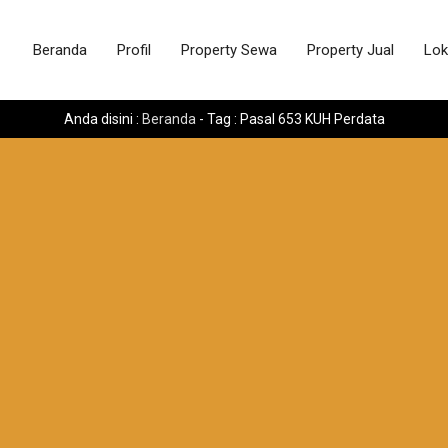
Beranda
Profil
Property Sewa
Property Jual
Lok
Anda disini :
Beranda
-
Tag : Pasal 653 KUH Perdata