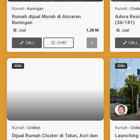
Rumah
-
Kuningan
Rumah
-
Cireb
Rumah dijual Murah di Ancaran
Adora Resi
Kuningan
(36/141)
Jual
1,35 M
Jual
CALL
CHAT
CALL
JUAL
JUAL
Rumah
-
Cirebon
Rumah
-
Cireb
Dijual Rumah Cluster di Talun, Asri dan
Launching 