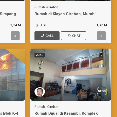
Rumah
-
Cirebon
i Simpang
Rumah di Klayan Cirebon, Murah!
3,54 M
Jual
1,90 M
CALL
CHAT
JUAL
NEGO
Rumah
-
Cirebon
s Blok K-4
Rumah Dijual di Kesambi, Komplek