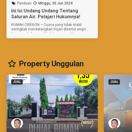
Panduan
Minggu, 30 Jun 2024
Ini Isi Undang Undang Tentang
Saluran Air. Pelajari Hukumnya!
RUMAH CIREBON – Cuaca yang tidak stabil
seringkali mendatangkan hujan disertai angin
kencang. Lalu pernahkah terganggu dengan
cipratan air dari atap tetangga? Wah! Tetangga
kamu bisa saja dituntut karena Undang...
Property Unggulan
JUAL
JUAL
NEGO