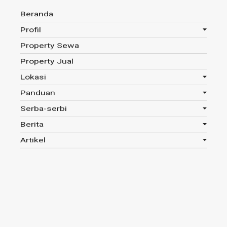
Beranda
Profil
Property Sewa
Anda disini :
Beranda
-
Tag : PTUN Bandung
Property Jual
Lokasi
Panduan
Tag : PTUN Bandung
Serba-serbi
Berita
Read 889x
Artikel