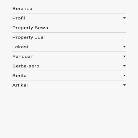
Beranda
Profil
Property Sewa
Anda disini :
Beranda
-
Tag : Rumah 2 Lantai
Property Jual
Lokasi
Panduan
Tag : Rumah 2 Lantai
Serba-serbi
Berita
Read 670x
Artikel