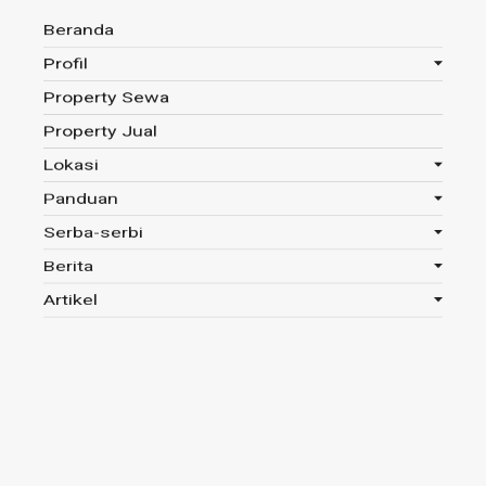
Beranda
Profil
Property Sewa
Anda disini :
Beranda
-
Tag : Rumah Kontemporer
Property Jual
Lokasi
Panduan
Tag : Rumah Kontemporer
Serba-serbi
Berita
Read 680x
Artikel