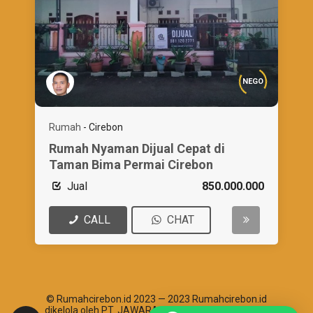
NEGO
Rumah
-
Cirebon
Rumah Nyaman Dijual Cepat di
Taman Bima Permai Cirebon
Jual
850.000.000
CALL
CHAT
© Rumahcirebon.id 2023 — 2023 Rumahcirebon.id
dikelola oleh PT. JAWARA ABHIPRAYA SANTOSHA