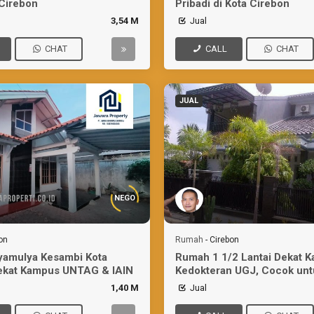
Cirebon
Pribadi di Kota Cirebon
3,54 M
Jual
CHAT
CALL
CHAT
JUAL
NEGO
on
Rumah
-
Cirebon
yamulya Kesambi Kota
Rumah 1 1/2 Lantai Dekat 
ekat Kampus UNTAG & IAIN
Kedokteran UGJ, Cocok unt
Kostan
1,40 M
Jual