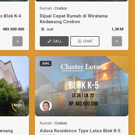
Rumah
-
Cirebon
s Blok K-4
Dijual Cepat Rumah di Wiratama
Kedawung Cirebon
483.500.000
Jual
1,30 M
CALL
CHAT
JUAL
NEGO
Rumah
-
Cirebon
Renang
Adora Residence Type Lotus Blok K-5