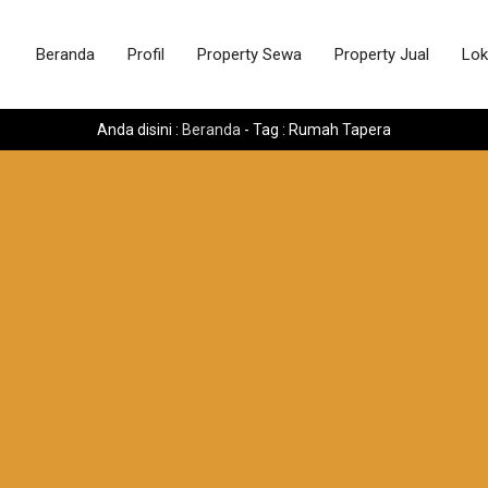
Beranda
Profil
Property Sewa
Property Jual
Lok
Anda disini :
Beranda
-
Tag : Rumah Tapera