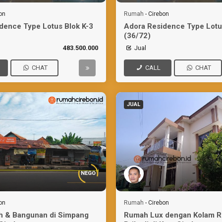
on
Rumah
-
Cirebon
dence Type Lotus Blok K-3
Adora Residence Type Lotu
(36/72)
483.500.000
Jual
CHAT
CALL
CHAT
JUAL
NEGO
on
Rumah
-
Cirebon
ah & Bangunan di Simpang
Rumah Lux dengan Kolam 