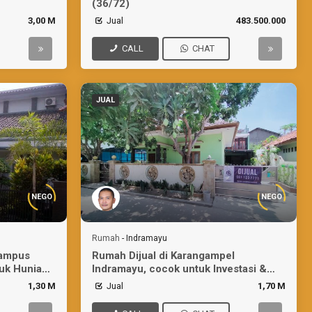
(36/72)
3,00 M
Jual
483.500.000
CALL
CHAT
JUAL
NEGO
NEGO
Rumah
-
Indramayu
Kampus
Rumah Dijual di Karangampel
uk Hunian/
Indramayu, cocok untuk Investasi &
Bisnis
1,30 M
Jual
1,70 M