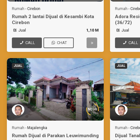
Rumah
-
Cirebon
Rumah
-
Cireb
Rumah 2 lantai Dijual di Kesambi Kota
Adora Resi
Cirebon
(36/72)
Jual
1,10 M
Jual
CALL
CHAT
CALL
JUAL
JUAL
NEGO
Rumah
-
Majalengka
Rumah
-
Cireb
Rumah Dijual di Parakan Leuwimunding
Dijual Tan