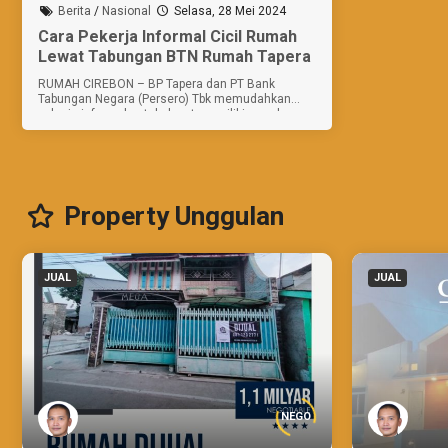
Berita
/
Nasional
Selasa, 28 Mei 2024
Cara Pekerja Informal Cicil Rumah
Lewat Tabungan BTN Rumah Tapera
RUMAH CIREBON – BP Tapera dan PT Bank
Tabungan Negara (Persero) Tbk memudahkan
pekerja informal untuk dapat memiliki rumah
melalui produk Tabungan BTN Rumah Tapera.
Pasalnya, selama ini pekerja informal...
Property Unggulan
JUAL
JUAL
NEGO