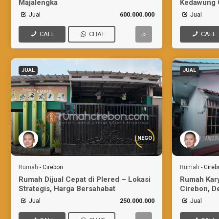
Majalengka
Kedawung 
Jual
600.000.000
Jual
CALL
CHAT
CALL
JUAL
JUAL
NEGO
Rumah
-
Cirebon
Rumah
-
Cireb
Rumah Dijual Cepat di Plered – Lokasi
Rumah Kar
Strategis, Harga Bersahabat
Cirebon, D
Jual
250.000.000
Jual