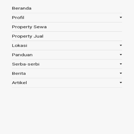
Beranda
Profil
Property Sewa
Anda disini :
Beranda
-
Tag : Saluran Air
Property Jual
Lokasi
Panduan
Tag : Saluran Air
Serba-serbi
Berita
Read 791x
Artikel