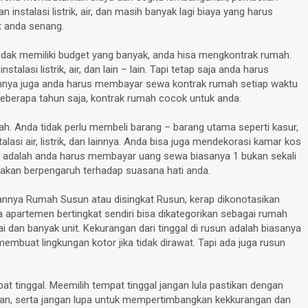
nstalasi listrik, air, dan masih banyak lagi biaya yang harus
t anda senang.
idak memiliki budget yang banyak, anda hisa mengkontrak rumah.
lasi listrik, air, dan lain – lain. Tapi tetap saja anda harus
ngannya juga anda harus membayar sewa kontrak rumah setiap waktu
 beberapa tahun saja, kontrak rumah cocok untuk anda.
ah. Anda tidak perlu membeli barang – barang utama seperti kasur,
alasi air, listrik, dan lainnya. Anda bisa juga mendekorasi kamar kos
 adalah anda harus membayar uang sewa biasanya 1 bukan sekali
u akan berpengaruh terhadap suasana hati anda.
annya Rumah Susun atau disingkat Rusun, kerap dikonotasikan
apartemen bertingkat sendiri bisa dikategorikan sebagai rumah
 dan banyak unit. Kekurangan dari tinggal di rusun adalah biasanya
mbuat lingkungan kotor jika tidak dirawat. Tapi ada juga rusun
pat tinggal. Meemilih tempat tinggal jangan lula pastikan dengan
akan, serta jangan lupa untuk mempertimbangkan kekkurangan dan