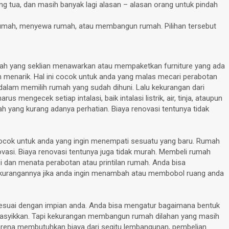
ang tua, dan masih banyak lagi alasan – alasan orang untuk pindah
 rumah, menyewa rumah, atau membangun rumah. Pilihan tersebut
rumah yang seklian menawarkan atau mempaketkan furniture yang ada
an menarik. Hal ini cocok untuk anda yang malas mecari perabotan
iti dalam memilih rumah yang sudah dihuni. Lalu kekurangan dari
 mengecek setiap intalasi, baik intalasi listrik, air, tinja, ataupun
h yang kurang adanya perhatian. Biaya renovasi tentunya tidak
Cocok untuk anda yang ingin menempati sesuatu yang baru. Rumah
asi. Biaya renovasi tentunya juga tidak murah. Membeli rumah
 dan menata perabotan atau printilan rumah. Anda bisa
ekurangannya jika anda ingin menambah atau membobol ruang anda
sesuai dengan impian anda. Anda bisa mengatur bagaimana bentuk
engasyikkan. Tapi kekurangan membangun rumah dilahan yang masih
Karena membutuhkan biaya dari segitu lembangunan, pembelian