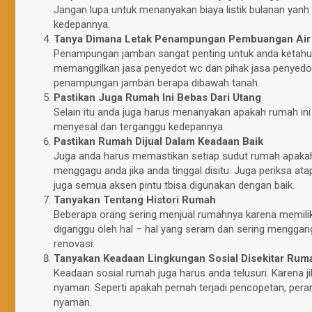
Jangan lupa untuk menanyakan biaya listik bulanan yanh
kedepannya.
Tanya Dimana Letak Penampungan Pembuangan Air
Penampungan jamban sangat penting untuk anda ketahui.
memanggilkan jasa penyedot wc dan pihak jasa penyedo
penampungan jamban berapa dibawah tanah.
Pastikan Juga Rumah Ini Bebas Dari Utang
Selain itu anda juga harus menanyakan apakah rumah ini t
menyesal dan terganggu kedepannya.
Pastikan Rumah Dijual Dalam Keadaan Baik
Juga anda harus memastikan setiap sudut rumah apakah a
menggagu anda jika anda tinggal disitu. Juga periksa a
juga semua aksen pintu tbisa digunakan dengan baik.
Tanyakan Tentang Histori Rumah
Beberapa orang sering menjual rumahnya karena memiliki 
diganggu oleh hal – hal yang seram dan sering menggang
renovasi.
Tanyakan Keadaan Lingkungan Sosial Disekitar Rum
Keadaan sosial rumah juga harus anda telusuri. Karena jik
nyaman. Seperti apakah pernah terjadi pencopetan, peram
nyaman.