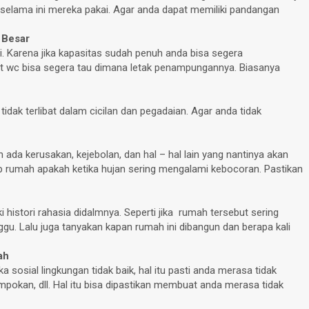
 selama ini mereka pakai. Agar anda dapat memiliki pandangan
 Besar
 Karena jika kapasitas sudah penuh anda bisa segera
t wc bisa segera tau dimana letak penampungannya. Biasanya
idak terlibat dalam cicilan dan pegadaian. Agar anda tidak
da kerusakan, kejebolan, dan hal – hal lain yang nantinya akan
tap rumah apakah ketika hujan sering mengalami kebocoran. Pastikan
histori rahasia didalmnya. Seperti jika rumah tersebut sering
gu. Lalu juga tanyakan kapan rumah ini dibangun dan berapa kali
ah
a sosial lingkungan tidak baik, hal itu pasti anda merasa tidak
pokan, dll. Hal itu bisa dipastikan membuat anda merasa tidak