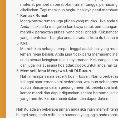
material, pembelian perabotan rumah tangga, pemasangan i
dikeliarkan. Tapi meskipun begitu hasilnya pasti membua
Kontrak Rumah
Mengkontrak rumah juga pilihan yang mudah. Jika anda t
Anda tidak perlu mengeluarkan biaya untuk pemasangan insta
memiliki perabotan pribasi yang dibeli pribadi. Kekura
yang ditentukan. Tapi jika anda berada di kota itu hanha
Kos
Memilih kos sebagai tempat tinggal adalah hal yang mud
lemari, meja belajar. Anda juga tidak perlu memasang inst
anda sesuai keinginan dan kenyamanan. Kekurangan kos
dan juga jika suasana kos tidak cocok untuk anda hal it
Membeli Atau Menyewa Unit Di Rusun
Hal ini hampir sama seperti kos – kosan. Namu perbeda
sebagai apartemen versi sederhana, walupun sebenarnya 
susun. Biasanya dalam gedung meemiliki bebebrapa lantai
kamar mandi dan dapur digunakan secara bersama jadi me
yang memiliki kamar mandi dalam dan dapur dalam.
Nah itu adalah beberapa pilihan anda jika ingin memilih tem
budget yang anda miliki dan suasana yang ingin anda ras