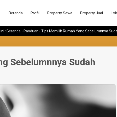
Beranda
Profil
Property Sewa
Property Jual
Lok
ni :
Beranda
-
Panduan
-
Tips Memilih Rumah Yang Sebelumnnya Sudah
ng Sebelumnnya Sudah