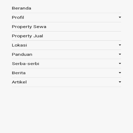
Beranda
Profil
Property Sewa
Anda disini :
Beranda
-
Tag : Biaya Roya
Property Jual
Lokasi
Panduan
Tag : Biaya Roya
Serba-serbi
Berita
Read 565x
Artikel