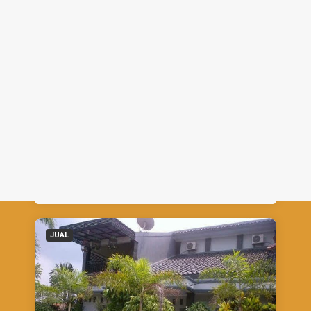
NEGO
Rumah
-
Cirebon
Rumah Dijual di Kesambi, Komplek
Bank Indonesia Kota Cirebon
Jual
2,20 M
CALL
CHAT
JUAL