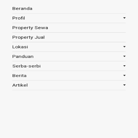
Beranda
Profil
Property Sewa
Anda disini :
Beranda
-
Tag : Emas
Property Jual
Lokasi
Panduan
Tag : Emas
Serba-serbi
Berita
Read 291x
Artikel