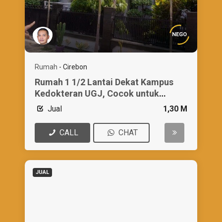
NEGO
Rumah
-
Cirebon
Rumah 1 1/2 Lantai Dekat Kampus
Kedokteran UGJ, Cocok untuk
Hunian/ Kostan
Jual
1,30 M
CALL
CHAT
JUAL