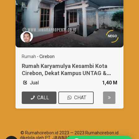
NEGO
Rumah
-
Cirebon
Rumah Karyamulya Kesambi Kota
Cirebon, Dekat Kampus UNTAG &
IAIN
Jual
1,40 M
CALL
CHAT
© Rumahcirebon.id 2023 — 2023 Rumahcirebon.id
dikelola oleh PT. JAWARA ABHIPRAYA SANTOSHA