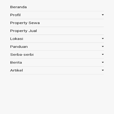
Beranda
Profil
Property Sewa
Anda disini :
Beranda
-
Tag : KPR Subsidi Cirebon
Property Jual
Lokasi
Panduan
Tag : KPR Subsidi Cirebon
Serba-serbi
Berita
Read 624x
Artikel