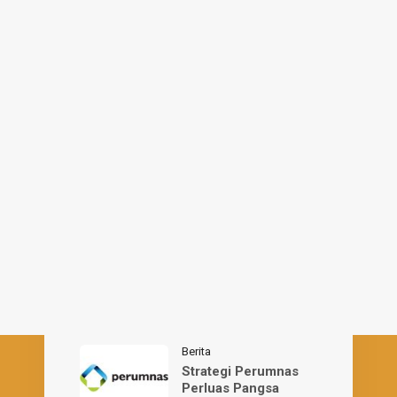
saya berikutnya.
Membeli Properti
/
Panduan
Tips Membeli Rumah
Seken di Kota
Cirebon: Panduan Lengkap bagi
Calon Pembeli
Berita
Strategi Perumnas
Perluas Pangsa