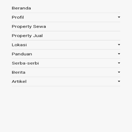
Beranda
Profil
Property Sewa
Anda disini :
Beranda
-
Artikel
-
5 Langkah Persiapan
Property Jual
Menghadapi Musim Kemarau
Lokasi
Panduan
Serba-serbi
5 Langkah
Berita
Persiapan
Artikel
Menghadapi
Musim Kemarau