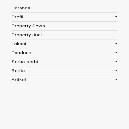
Beranda
Profil
Property Sewa
Anda disini :
Beranda
-
Panduan
-
Legalitas
-
Apakah
Property Jual
Tanah Terlantar Bisa Jadi Hak Milik Warga?
Lokasi
Panduan
Serba-serbi
Apakah Tanah
Berita
Terlantar Bisa
Artikel
Jadi Hak Milik
Warga?