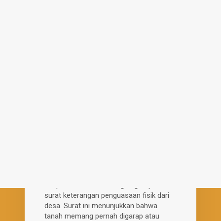
Jika memungkinkan, buat surat
pengakuan hak tanah sebagai langkah
awal sebelum mengurus hak milik
penuh.
Nah,
jadi kalau Anda punya
pertanyaan bisakah tanah negara
menjadi hak milik? Bisa, tapi harus
melalui prosedur panjang dan
persetujuan pemerintah.
3. Tidak Ada Bukti
Penguasaan atau Riwayat
Jual Beli
Tanah terbengkalai yang ingin
dimohonkan tetap memerlukan bukti riil
penguasaan, meski secara informal
sekalipun. Jika tidak ada akta jual beli,
lampirkan surat keterangan garapan atau
surat keterangan penguasaan fisik dari
desa. Surat ini menunjukkan bahwa
tanah memang pernah digarap atau